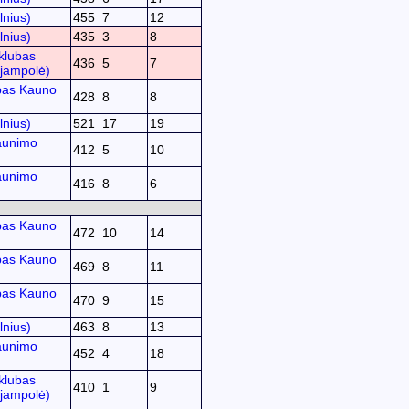
lnius)
455
7
12
lnius)
435
3
8
klubas
436
5
7
ijampolė)
bas Kauno
428
8
8
lnius)
521
17
19
aunimo
412
5
10
aunimo
416
8
6
bas Kauno
472
10
14
bas Kauno
469
8
11
bas Kauno
470
9
15
lnius)
463
8
13
aunimo
452
4
18
klubas
410
1
9
ijampolė)