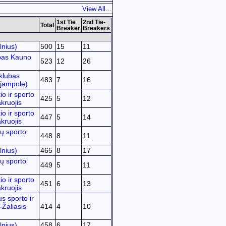
View All...
1st Tie
2nd Tie-
Total
Breaker
Breakers
lnius)
500
15
11
bas Kauno
523
12
26
klubas
483
7
16
ijampolė)
o ir sporto
425
5
12
kruojis
o ir sporto
447
5
14
kruojis
ų sporto
448
8
11
lnius)
465
8
17
ų sporto
449
5
11
o ir sporto
451
6
13
kruojis
 sporto ir
-Žaliasis
414
4
10
lnius)
458
6
17