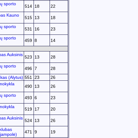
ų sporto
514
18
22
bas Kauno
515
13
18
ų sporto
531
16
23
ų sporto
459
8
14
bas Auksinis
523
13
28
ų sporto
496
7
28
kas (Alytus)
551
23
26
mokykla
490
13
26
ų sporto
493
6
23
mokykla
519
17
20
bas Auksinis
524
13
26
klubas
471
9
19
ijampolė)