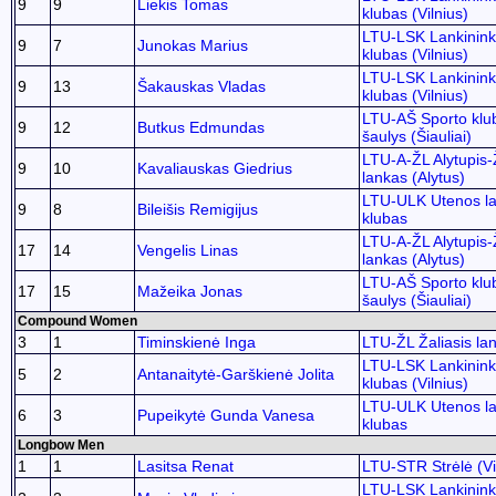
9
9
Liekis Tomas
klubas (Vilnius)
LTU-LSK Lankinink
9
7
Junokas Marius
klubas (Vilnius)
LTU-LSK Lankinink
9
13
Šakauskas Vladas
klubas (Vilnius)
LTU-AŠ Sporto klu
9
12
Butkus Edmundas
šaulys (Šiauliai)
LTU-A-ŽL Alytupis-
9
10
Kavaliauskas Giedrius
lankas (Alytus)
LTU-ULK Utenos la
9
8
Bileišis Remigijus
klubas
LTU-A-ŽL Alytupis-
17
14
Vengelis Linas
lankas (Alytus)
LTU-AŠ Sporto klu
17
15
Mažeika Jonas
šaulys (Šiauliai)
Compound Women
3
1
Timinskienė Inga
LTU-ŽL Žaliasis lan
LTU-LSK Lankinink
5
2
Antanaitytė-Garškienė Jolita
klubas (Vilnius)
LTU-ULK Utenos la
6
3
Pupeikytė Gunda Vanesa
klubas
Longbow Men
1
1
Lasitsa Renat
LTU-STR Strėlė (Vi
LTU-LSK Lankinink