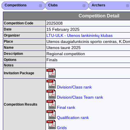
Competitions
Competitions List
2026
2025
2024
2023
2022
2021
2020
2019
2018
2017
2015
Search Competitions
Close X
Clubs
Club List
Region List
Federation
Club Search
Region Search
Close X
Archers
Archer List
Active Coaches
Active Judges
Search Archer
Archers Ranking
Close X
Competition Detail
2025008
Competition Code
15 February 2025
Date
LTU-ULK - Utenos lankininkų klubas
Organizer
Utenos daugiafunkcinis sporto centras, K.Done
Place
Utenos taurė 2025
Name
Regional competition
Description
Finals
Options
Notes
Invitation Package
Division/Class rank
Division/Class Team rank
Competition Results
Final rank
Qualification rank
Grids