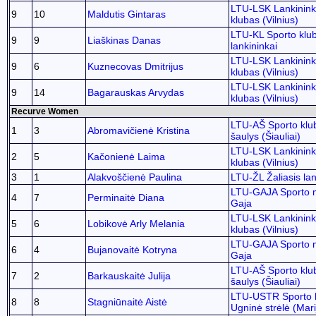
LTU-LSK Lankinink
9
10
Maldutis Gintaras
klubas (Vilnius)
LTU-KL Sporto klu
9
9
Liaškinas Danas
lankininkai
LTU-LSK Lankinink
9
6
Kuznecovas Dmitrijus
klubas (Vilnius)
LTU-LSK Lankinink
9
14
Bagarauskas Arvydas
klubas (Vilnius)
Recurve Women
LTU-AŠ Sporto klu
1
3
Abromavičienė Kristina
šaulys (Šiauliai)
LTU-LSK Lankinink
2
5
Kačonienė Laima
klubas (Vilnius)
3
1
Alakvoščienė Paulina
LTU-ŽL Žaliasis lan
LTU-GAJA Sporto 
4
7
Perminaitė Diana
Gaja
LTU-LSK Lankinink
5
6
Lobikovė Arly Melania
klubas (Vilnius)
LTU-GAJA Sporto 
6
4
Bujanovaitė Kotryna
Gaja
LTU-AŠ Sporto klu
7
2
Barkauskaitė Julija
šaulys (Šiauliai)
LTU-USTR Sporto 
8
8
Stagniūnaitė Aistė
Ugninė strėlė (Mar