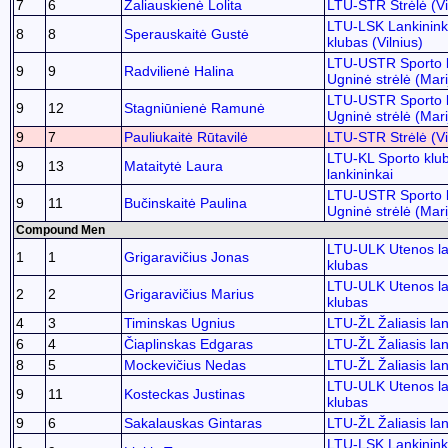
7
6
Zaliauskienė Lolita
LTU-STR Strėlė (Vi
LTU-LSK Lankinink
8
8
Sperauskaitė Gustė
klubas (Vilnius)
LTU-USTR Sporto 
9
9
Radvilienė Halina
Ugninė strėlė (Mar
LTU-USTR Sporto 
9
12
Stagniūnienė Ramunė
Ugninė strėlė (Mar
9
7
Pauliukaitė Rūtavilė
LTU-STR Strėlė (Vi
LTU-KL Sporto klu
9
13
Mataitytė Laura
lankininkai
LTU-USTR Sporto 
9
11
Bučinskaitė Paulina
Ugninė strėlė (Mar
Compound Men
LTU-ULK Utenos la
1
1
Grigaravičius Jonas
klubas
LTU-ULK Utenos la
2
2
Grigaravičius Marius
klubas
4
3
Timinskas Ugnius
LTU-ŽL Žaliasis lan
6
4
Čiaplinskas Edgaras
LTU-ŽL Žaliasis lan
8
5
Mockevičius Nedas
LTU-ŽL Žaliasis lan
LTU-ULK Utenos la
9
11
Kosteckas Justinas
klubas
9
6
Sakalauskas Gintaras
LTU-ŽL Žaliasis lan
LTU-LSK Lankinink