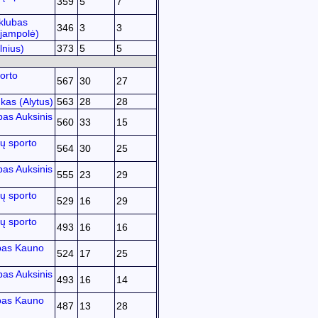
359
5
7
klubas
346
3
3
ijampolė)
lnius)
373
5
5
orto
567
30
27
kas (Alytus)
563
28
28
bas Auksinis
560
33
15
ų sporto
564
30
25
bas Auksinis
555
23
29
ų sporto
529
16
29
ų sporto
493
16
16
bas Kauno
524
17
25
bas Auksinis
493
16
14
bas Kauno
487
13
28