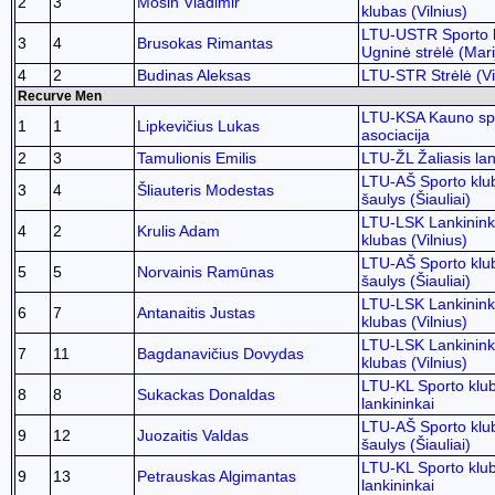
2
3
Mosin Vladimir
klubas (Vilnius)
LTU-USTR Sporto 
3
4
Brusokas Rimantas
Ugninė strėlė (Mar
4
2
Budinas Aleksas
LTU-STR Strėlė (Vi
Recurve Men
LTU-KSA Kauno sp
1
1
Lipkevičius Lukas
asociacija
2
3
Tamulionis Emilis
LTU-ŽL Žaliasis lan
LTU-AŠ Sporto klu
3
4
Šliauteris Modestas
šaulys (Šiauliai)
LTU-LSK Lankinink
4
2
Krulis Adam
klubas (Vilnius)
LTU-AŠ Sporto klu
5
5
Norvainis Ramūnas
šaulys (Šiauliai)
LTU-LSK Lankinink
6
7
Antanaitis Justas
klubas (Vilnius)
LTU-LSK Lankinink
7
11
Bagdanavičius Dovydas
klubas (Vilnius)
LTU-KL Sporto klu
8
8
Sukackas Donaldas
lankininkai
LTU-AŠ Sporto klu
9
12
Juozaitis Valdas
šaulys (Šiauliai)
LTU-KL Sporto klu
9
13
Petrauskas Algimantas
lankininkai