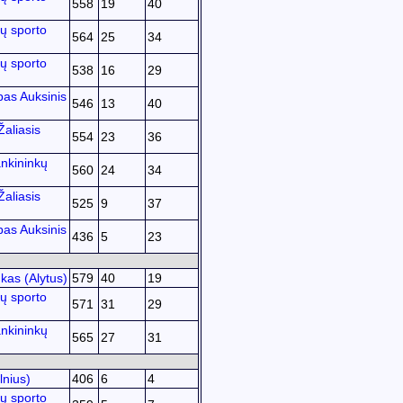
558
19
40
ų sporto
564
25
34
ų sporto
538
16
29
bas Auksinis
546
13
40
Žaliasis
554
23
36
nkininkų
560
24
34
Žaliasis
525
9
37
bas Auksinis
436
5
23
kas (Alytus)
579
40
19
ų sporto
571
31
29
nkininkų
565
27
31
lnius)
406
6
4
ų sporto