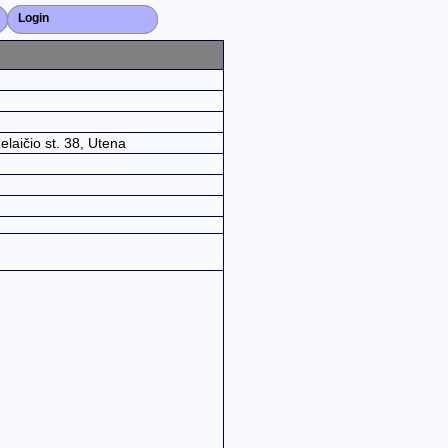
Login
Close X
laičio st. 38, Utena