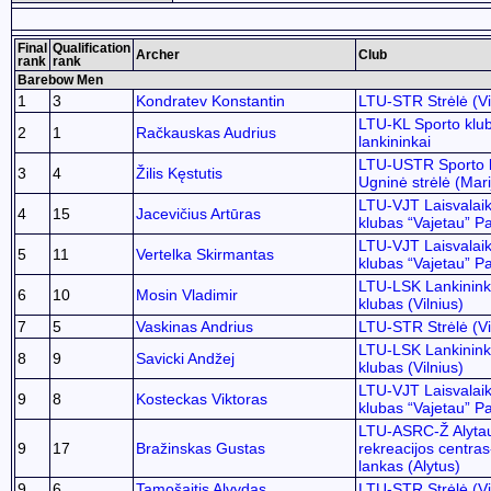
Final
Qualification
Archer
Club
rank
rank
Barebow Men
1
3
Kondratev Konstantin
LTU-STR Strėlė (Vi
LTU-KL Sporto klu
2
1
Račkauskas Audrius
lankininkai
LTU-USTR Sporto 
3
4
Žilis Kęstutis
Ugninė strėlė (Mar
LTU-VJT Laisvalaiki
4
15
Jacevičius Artūras
klubas “Vajetau” Pa
LTU-VJT Laisvalaiki
5
11
Vertelka Skirmantas
klubas “Vajetau” Pa
LTU-LSK Lankinink
6
10
Mosin Vladimir
klubas (Vilnius)
7
5
Vaskinas Andrius
LTU-STR Strėlė (Vi
LTU-LSK Lankinink
8
9
Savicki Andžej
klubas (Vilnius)
LTU-VJT Laisvalaiki
9
8
Kosteckas Viktoras
klubas “Vajetau” Pa
LTU-ASRC-Ž Alytaus
9
17
Bražinskas Gustas
rekreacijos centras
lankas (Alytus)
9
6
Tamošaitis Alvydas
LTU-STR Strėlė (Vi