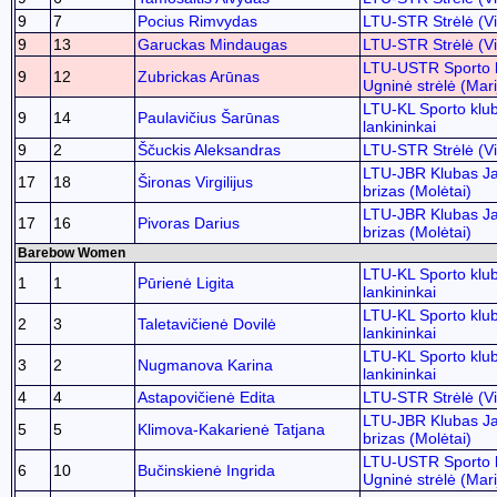
9
7
Pocius Rimvydas
LTU-STR Strėlė (Vi
9
13
Garuckas Mindaugas
LTU-STR Strėlė (Vi
LTU-USTR Sporto 
9
12
Zubrickas Arūnas
Ugninė strėlė (Mar
LTU-KL Sporto klu
9
14
Paulavičius Šarūnas
lankininkai
9
2
Ščuckis Aleksandras
LTU-STR Strėlė (Vi
LTU-JBR Klubas J
17
18
Šironas Virgilijus
brizas (Molėtai)
LTU-JBR Klubas J
17
16
Pivoras Darius
brizas (Molėtai)
Barebow Women
LTU-KL Sporto klu
1
1
Pūrienė Ligita
lankininkai
LTU-KL Sporto klu
2
3
Taletavičienė Dovilė
lankininkai
LTU-KL Sporto klu
3
2
Nugmanova Karina
lankininkai
4
4
Astapovičienė Edita
LTU-STR Strėlė (Vi
LTU-JBR Klubas J
5
5
Klimova-Kakarienė Tatjana
brizas (Molėtai)
LTU-USTR Sporto 
6
10
Bučinskienė Ingrida
Ugninė strėlė (Mar